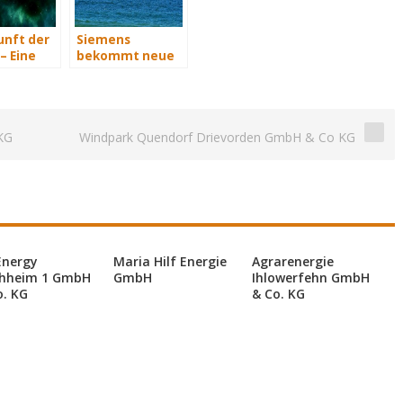
unft der
Siemens
– Eine
bekommt neue
t Teil 3
Wind-Service-
Schiffe
KG
Windpark Quendorf Drievorden GmbH & Co KG
Energy
Maria Hilf Energie
Agrarenergie
hheim 1 GmbH
GmbH
Ihlowerfehn GmbH
o. KG
& Co. KG