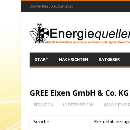
Donnerstag , 6 August 2026
START
NACHRICHTEN
RATGEBER
GREE Eixen GmbH & Co. KG
REDAKTION
19. DEZEMBER 2014
KOMMENTARE D
Branche
Elektrizitätserzeug