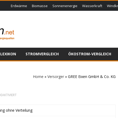
Erdwärme
Biomasse
Sonnenenergie
Wasserkraft
Windkr
LEXIKON
STROMVERGLEICH
ÖKOSTROM-VERGLEICH
Home
»
Versorger
»
GREE Eixen GmbH & Co. KG
FÜR
EAKTIVIERT
GREE
EIXEN
GMBH
ung ohne Verteilung
&
CO.