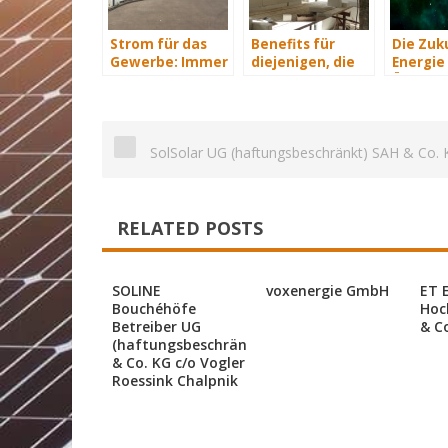
Strom für das
Benefits für
Die Zuk
Gewerbe: Immer
diejenigen, die
Energie 
mit Energie
energetisch
Übersich
versorgt
sanieren
SolSolar UG (haftungsbeschränkt) SAH & Co. 
RELATED POSTS
SOLINE
voxenergie GmbH
ET 
Bouchéhöfe
Hoc
Betreiber UG
& C
(haftungsbeschränkt)
& Co. KG c/o Vogler
Roessink Chalpnik