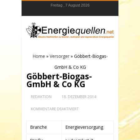
Freitag , 7 August 2026
Home
»
Versorger
»
Göbbert-Biogas-
GmbH & Co KG
Göbbert-Biogas-
GmbH & Co KG
REDAKTION
18. DEZEMBER 2014
FÜR
KOMMENTARE DEAKTIVIERT
GÖBBERT-
BIOGAS-
GMBH
Branche
Energieversorgung
&
CO
KG