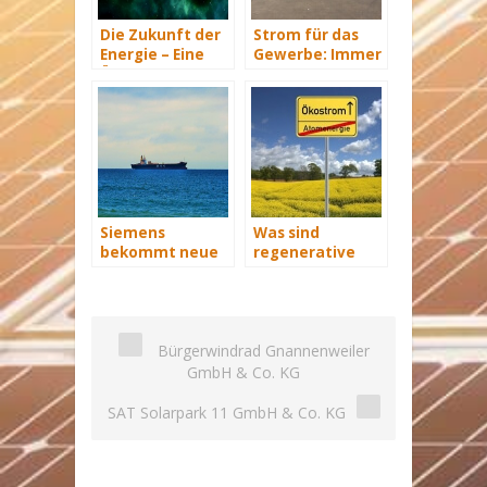
Die Zukunft der
Strom für das
Energie – Eine
Gewerbe: Immer
Übersicht Teil 3
mit Energie
versorgt
Siemens
Was sind
bekommt neue
regenerative
Wind-Service-
Energiequellen?
Schiffe
Bürgerwindrad Gnannenweiler
GmbH & Co. KG
SAT Solarpark 11 GmbH & Co. KG