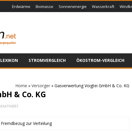
Erdwärme
Biomasse
Sonnenenergie
Wasserkraft
Windkr
LEXIKON
STROMVERGLEICH
ÖKOSTROM-VERGLEICH
Home
»
Versorger
»
Gasverwertung Voigtei GmbH & Co. KG
bH & Co. KG
FÜR
EAKTIVIERT
GASVERWERTUNG
VOIGTEI
GMBH
t Fremdbezug zur Verteilung
&
CO.