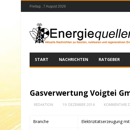
Freitag , 7 August 2026
START
NACHRICHTEN
RATGEBER
Gasverwertung Voigtei Gm
REDAKTION
19. DEZEMBER 2014
KOMMENTARE D
Branche
Elektrizitätserzeugung mi