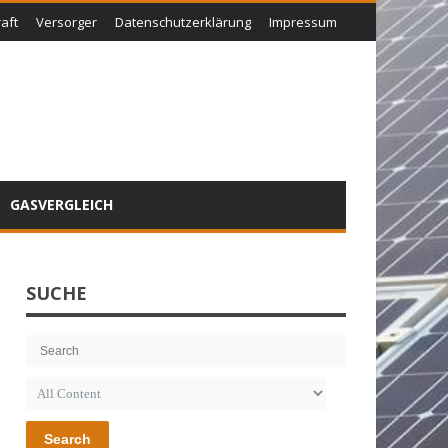
aft
Versorger
Datenschutzerklärung
Impressum
GASVERGLEICH
SUCHE
Search