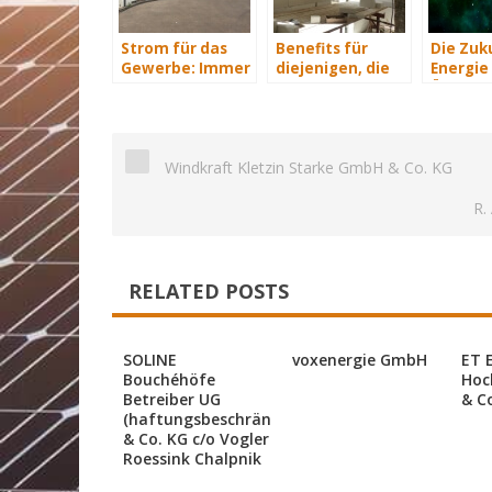
Strom für das
Benefits für
Die Zuk
Gewerbe: Immer
diejenigen, die
Energie 
mit Energie
energetisch
Übersich
versorgt
sanieren
Windkraft Kletzin Starke GmbH & Co. KG
R.
RELATED POSTS
SOLINE
voxenergie GmbH
ET 
Bouchéhöfe
Hoc
Betreiber UG
& C
(haftungsbeschränkt)
& Co. KG c/o Vogler
Roessink Chalpnik