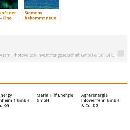
unft der
Siemens
– Eine
bekommt neue
t Teil 3
Wind-Service-
Schiffe
 Azami Photovoltaik Investorengesellschaft GmbH & Co. OHG
Energy
Maria Hilf Energie
Agrarenergie
hheim 1 GmbH
GmbH
Ihlowerfehn GmbH
o. KG
& Co. KG