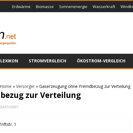
Erdwärme
Biomasse
Sonnenenergie
Wasserkraft
Windkr
LEXIKON
STROMVERGLEICH
ÖKOSTROM-VERGLEICH
Home
»
Versorger
»
Gaserzeugung ohne Fremdbezug zur Verteilung
ezug zur Verteilung
FÜR
EAKTIVIERT
GASERZEUGUNG
OHNE
FREMDBEZUG
Triftstr. 1
ZUR
VERTEILUNG