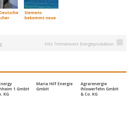
 Deutsche
Siemens
cher
bekommt neue
2015
Wind-Service-
e Euro
Schiffe
kosten
g
Fritz Timmerevers Energieproduktion
Energy
Maria Hilf Energie
Agrarenergie
hheim 1 GmbH
GmbH
Ihlowerfehn GmbH
o. KG
& Co. KG