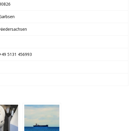
30826
Garbsen
Niedersachsen
+49 5131 456993