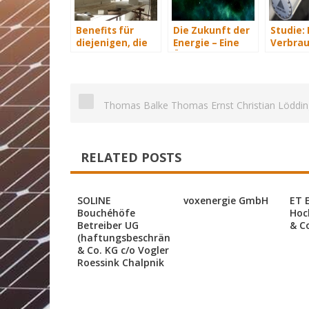
Benefits für
Die Zukunft der
Studie:
diejenigen, die
Energie – Eine
Verbrau
energetisch
Übersicht Teil 3
sparen 
sanieren
Hundert
an Heiz
Thomas Balke Thomas Ernst Christian Löddin
RELATED POSTS
SOLINE
voxenergie GmbH
ET 
Bouchéhöfe
Hoc
Betreiber UG
& C
(haftungsbeschränkt)
& Co. KG c/o Vogler
Roessink Chalpnik