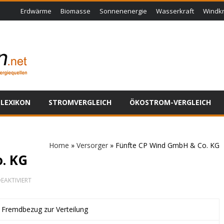
Erdwärme
Biomasse
Sonnenenergie
Wasserkraft
Windkr
LEXIKON
STROMVERGLEICH
ÖKOSTROM-VERGLEICH
Home
»
Versorger
»
Fünfte CP Wind GmbH & Co. KG
. KG
FÜR
EAKTIVIERT
FÜNFTE
CP
WIND
t Fremdbezug zur Verteilung
GMBH
&