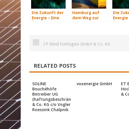
Die Zukunft der
Hamburg auf
Die Zuk
Energie – Eine
dem Weg zur
Energie 
Übersicht Teil 3
Windenergie-
Übersich
Hauptstadt
CP Wind Fünfzigste GmbH & Co. KG
RELATED POSTS
SOLINE
voxenergie GmbH
ET 
Bouchéhöfe
Hoc
Betreiber UG
& C
(haftungsbeschränkt)
& Co. KG c/o Vogler
Roessink Chalpnik