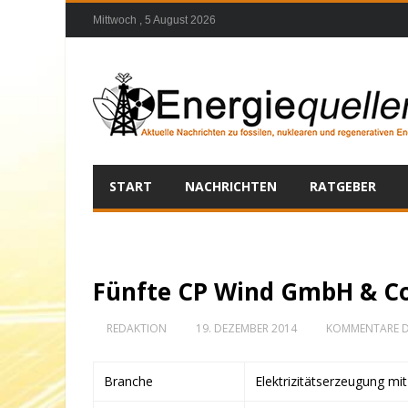
Mittwoch , 5 August 2026
START
NACHRICHTEN
RATGEBER
Fünfte CP Wind GmbH & Co
REDAKTION
19. DEZEMBER 2014
KOMMENTARE D
Branche
Elektrizitätserzeugung mi