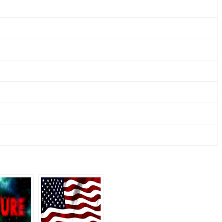
CO.
KG