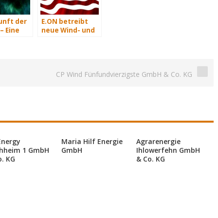
unft der
E.ON betreibt
– Eine
neue Wind- und
t Teil 2
Solarkraftwerke
in den USA
CP Wind Fünfundvierzigste GmbH & Co. KG
Energy
Maria Hilf Energie
Agrarenergie
hheim 1 GmbH
GmbH
Ihlowerfehn GmbH
o. KG
& Co. KG