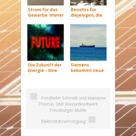
Strom für das
Benefits für
Gewerbe: Immer
diejenigen, die
mit Energie
energetisch
versorgt
sanieren
Die Zukunft der
Siemens
Energie – Eine
bekommt neue
Übersicht Teil 3
Wind-Service-
Schiffe
Friedhelm Schmidt und Marianne
Thomas GbR Wasserkraftwerk
Freusburger Mühle
Elektrizitätsversorgung