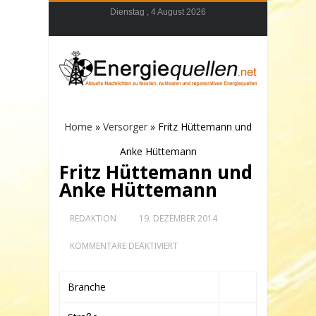
Dienstag , 4 August 2026
Home
»
Versorger
»
Fritz Hüttemann und
Anke Hüttemann
Fritz Hüttemann und
Anke Hüttemann
REDAKTION
19. DEZEMBER 2014
FÜR
KOMMENTARE DEAKTIVIERT
FRITZ
HÜTTEMANN
UND
Branche
ANKE
HÜTTEMANN