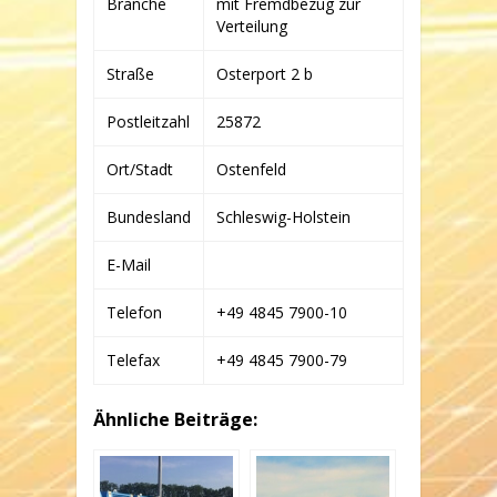
Branche
mit Fremdbezug zur
UND
WEGE
Verteilung
GMBH
&
Straße
Osterport 2 b
CO.
KG
Postleitzahl
25872
Ort/Stadt
Ostenfeld
Bundesland
Schleswig-Holstein
E-Mail
Telefon
+49 4845 7900-10
Telefax
+49 4845 7900-79
Ähnliche Beiträge: