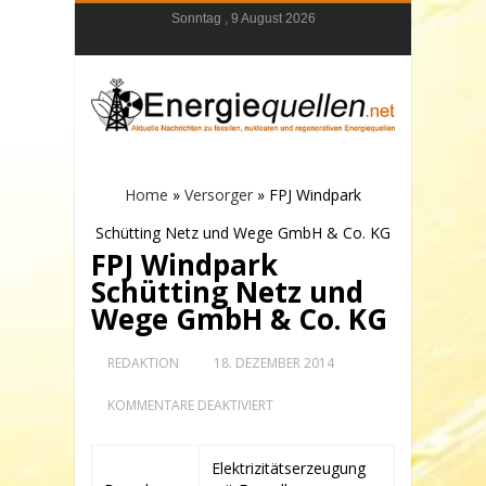
Sonntag , 9 August 2026
Home
»
Versorger
»
FPJ Windpark
Schütting Netz und Wege GmbH & Co. KG
FPJ Windpark
Schütting Netz und
Wege GmbH & Co. KG
REDAKTION
18. DEZEMBER 2014
FÜR
KOMMENTARE DEAKTIVIERT
FPJ
WINDPARK
SCHÜTTING
Elektrizitätserzeugung
NETZ