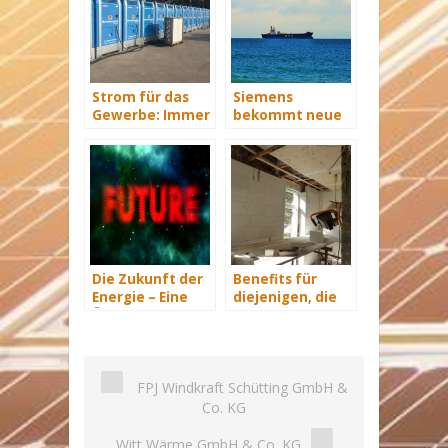
Strom für das
Siemens
Gewerbe: Immer
bekommt neue
mit Energie
Wind-Service-
versorgt
Schiffe
Die Zukunft der
Benefits für
Energie – Eine
diejenigen, die
Übersicht Teil 3
energetisch
sanieren
FPJ Windkraft Schütting GmbH &
Co. KG
Witt Wärme GmbH & Co. KG