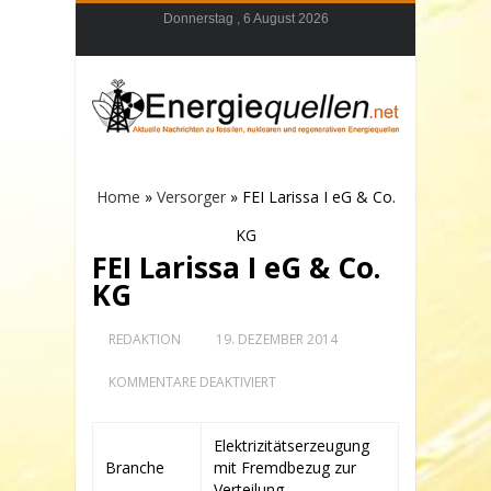
Donnerstag , 6 August 2026
Home
»
Versorger
»
FEI Larissa I eG & Co.
KG
FEI Larissa I eG & Co.
KG
REDAKTION
19. DEZEMBER 2014
FÜR
KOMMENTARE DEAKTIVIERT
FEI
LARISSA
I
Elektrizitätserzeugung
EG
Branche
mit Fremdbezug zur
&
CO.
Verteilung