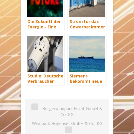
Die Zukunft der
Strom für das
Energie – Eine
Gewerbe: Immer
Übersicht Teil 3
mit Energie
versorgt
Studie: Deutsche
Siemens
Verbraucher
bekommt neue
sparen 2015
Wind-Service-
Hunderte Euro
Schiffe
an Heizkosten
Bürgerwindpark Fücht GmbH &
Co. KG
Windpark Hogenset GmbH & Co. KG