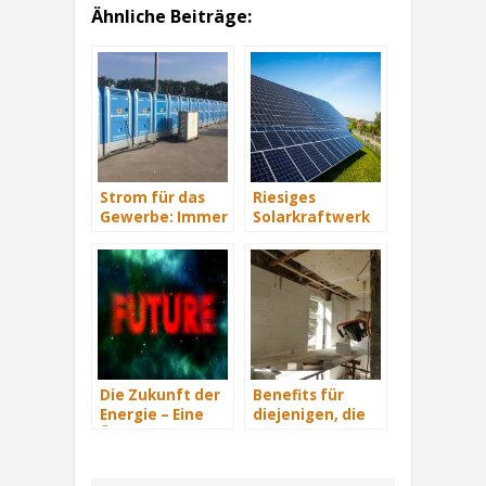
Ähnliche Beiträge:
Strom für das
Riesiges
Gewerbe: Immer
Solarkraftwerk
mit Energie
von Trina Solar
versorgt
geht ans Netz
Die Zukunft der
Benefits für
Energie – Eine
diejenigen, die
Übersicht Teil 3
energetisch
sanieren