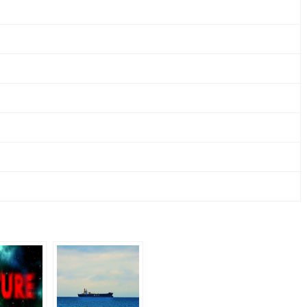
CO.
KG