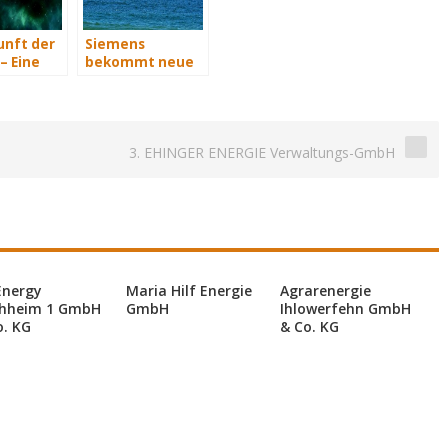
unft der
Siemens
– Eine
bekommt neue
t Teil 3
Wind-Service-
Schiffe
3. EHINGER ENERGIE Verwaltungs-GmbH
Energy
Maria Hilf Energie
Agrarenergie
hheim 1 GmbH
GmbH
Ihlowerfehn GmbH
o. KG
& Co. KG