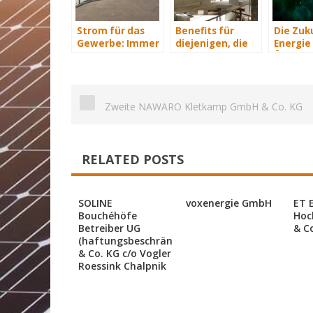
Strom für das
Benefits für
Die Zuk
Gewerbe: Immer
diejenigen, die
Energie 
mit Energie
energetisch
Übersich
versorgt
sanieren
Zweite NAWARO Kletkamp GmbH & Co. KG
RELATED POSTS
SOLINE
voxenergie GmbH
ET 
Bouchéhöfe
Hoc
Betreiber UG
& C
(haftungsbeschränkt)
& Co. KG c/o Vogler
Roessink Chalpnik