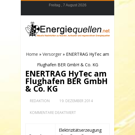
Freitag , 7 August 2026
Home
»
Versorger
»
ENERTRAG HyTec am
Flughafen BER GmbH & Co. KG
ENERTRAG HyTec am
Flughafen BER GmbH
& Co. KG
REDAKTION
19. DEZEMBER 2014
FÜR
KOMMENTARE DEAKTIVIERT
ENERTRAG
HYTEC
AM
Elektrizitätserzeugung
FLUGHAFEN