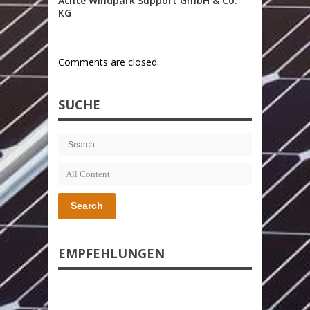
Achte Windpark Support GmbH & Co.
KG
Comments are closed.
SUCHE
Search
EMPFEHLUNGEN