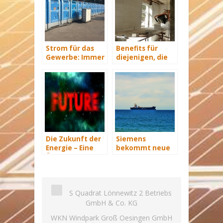
Strom für das
Benefits für
Gewerbe: Immer
diejenigen, die
mit Energie
energetisch
versorgt
sanieren
Die Zukunft der
Siemens
Energie – Eine
bekommt neue
Übersicht Teil 3
Wind-Service-
Schiffe
S Quadrat Lönnewitz 2 Betriebs
GmbH & Co. KG
WKN Windpark Groß Oesingen GmbH