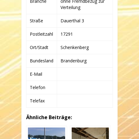
Branche
ohne Fremdbezug zur
BER
GMBH
Verteilung
&
CO.
Straße
Dauerthal 3
KG
Postleitzahl
17291
Ort/Stadt
Schenkenberg
Bundesland
Brandenburg
E-Mail
Telefon
Telefax
Ähnliche Beiträge: