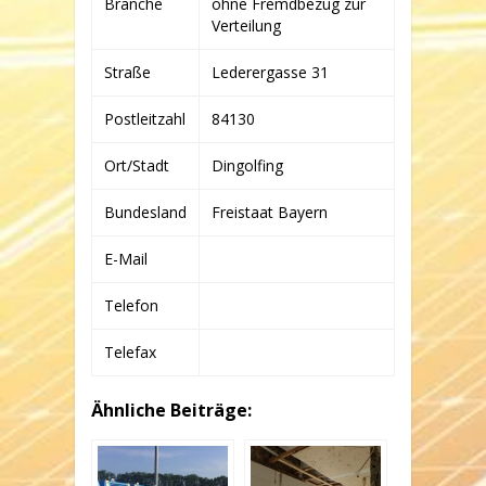
Branche
ohne Fremdbezug zur
CO.
KG
Verteilung
Straße
Lederergasse 31
Postleitzahl
84130
Ort/Stadt
Dingolfing
Bundesland
Freistaat Bayern
E-Mail
Telefon
Telefax
Ähnliche Beiträge: