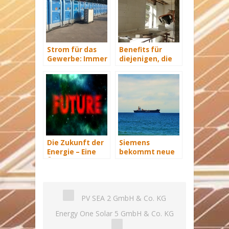
Strom für das
Benefits für
Gewerbe: Immer
diejenigen, die
mit Energie
energetisch
versorgt
sanieren
Die Zukunft der
Siemens
Energie – Eine
bekommt neue
Übersicht Teil 3
Wind-Service-
Schiffe
PV SEA 2 GmbH & Co. KG
Energy One Solar 5 GmbH & Co. KG