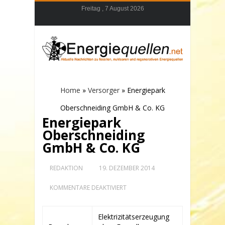
Freitag , 7 August 2026
Home
»
Versorger
»
Energiepark
Oberschneiding GmbH & Co. KG
Energiepark
Oberschneiding
GmbH & Co. KG
REDAKTION
19. DEZEMBER 2014
FÜR
KOMMENTARE DEAKTIVIERT
ENERGIEPARK
OBERSCHNEIDING
GMBH
Elektrizitätserzeugung
&