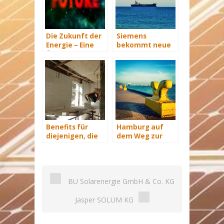
Die Zukunft der
Siemens
Energie – Eine
bekommt neue
Übersicht Teil 3
Wind-Service-
Schiffe
Benefits für
Hamburg auf
diejenigen, die
dem Weg zur
energetisch
Windenergie-
sanieren
Hauptstadt
BU Solarenergie GmbH & Co. KG
Jasper SOLUM KG