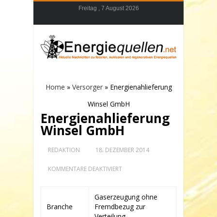
Freitag , 7 August 2026
Home
»
Versorger
»
Energienahlieferung
Winsel GmbH
Energienahlieferung
Winsel GmbH
REDAKTION
18. DEZEMBER 2014
FÜR
KOMMENTARE DEAKTIVIERT
ENERGIENAHLIEFERUNG
WINSEL
GMBH
Gaserzeugung ohne
Branche
Fremdbezug zur
Verteilung