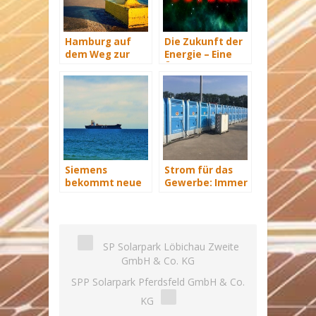
Hamburg auf
Die Zukunft der
dem Weg zur
Energie – Eine
Windenergie-
Übersicht Teil 3
Hauptstadt
Siemens
Strom für das
bekommt neue
Gewerbe: Immer
Wind-Service-
mit Energie
Schiffe
versorgt
SP Solarpark Löbichau Zweite
GmbH & Co. KG
SPP Solarpark Pferdsfeld GmbH & Co.
KG