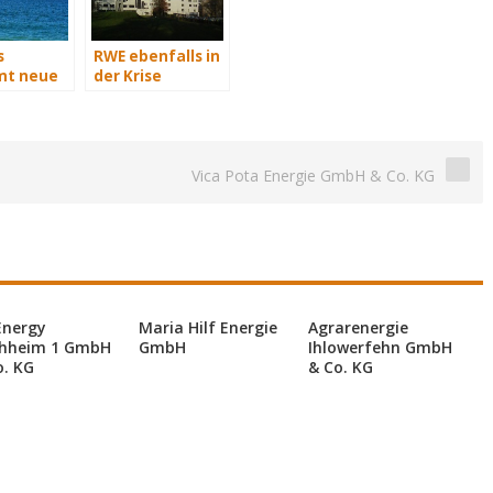
s
RWE ebenfalls in
t neue
der Krise
rvice-
Vica Pota Energie GmbH & Co. KG
Energy
Maria Hilf Energie
Agrarenergie
hheim 1 GmbH
GmbH
Ihlowerfehn GmbH
o. KG
& Co. KG