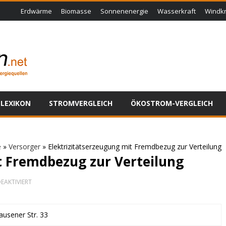
Erdwärme
Biomasse
Sonnenenergie
Wasserkraft
Windkr
LEXIKON
STROMVERGLEICH
ÖKOSTROM-VERGLEICH
e
»
Versorger
»
Elektrizitätserzeugung mit Fremdbezug zur Verteilung
t Fremdbezug zur Verteilung
FÜR
EAKTIVIERT
ELEKTRIZITÄTSERZEUGUNG
MIT
FREMDBEZUG
ZUR
ausener Str. 33
VERTEILUNG