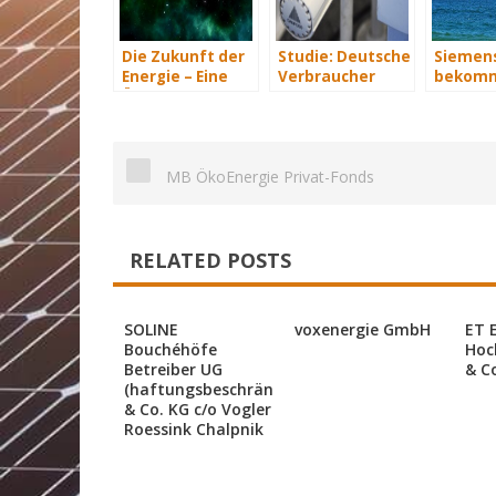
Die Zukunft der
Studie: Deutsche
Siemen
Energie – Eine
Verbraucher
bekomm
Übersicht Teil 3
sparen 2015
Wind-Se
Hunderte Euro
Schiffe
an Heizkosten
MB ÖkoEnergie Privat-Fonds
RELATED POSTS
SOLINE
voxenergie GmbH
ET 
Bouchéhöfe
Hoc
Betreiber UG
& C
(haftungsbeschränkt)
& Co. KG c/o Vogler
Roessink Chalpnik