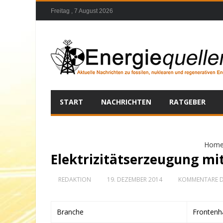
Freitag , 7 August 2026
START
NACHRICHTEN
RATGEBER
Hom
Elektrizitätserzeugung mi
REDAKTION
19. DEZEMBER 2014
KOMMENTARE D
Branche
Frontenh