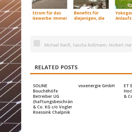
Strom für das
Benefits für
Yokogaw
Gewerbe: Immer
diejenigen, die
Anlaufst
mit Energie
energetisch
industri
versorgt
sanieren
automat
Lösung
Energi
Michael Ranft, Sascha Roßmann, Norbert Hara
RELATED POSTS
SOLINE
voxenergie GmbH
ET 
Bouchéhöfe
Hoc
Betreiber UG
& C
(haftungsbeschränkt)
& Co. KG c/o Vogler
Roessink Chalpnik