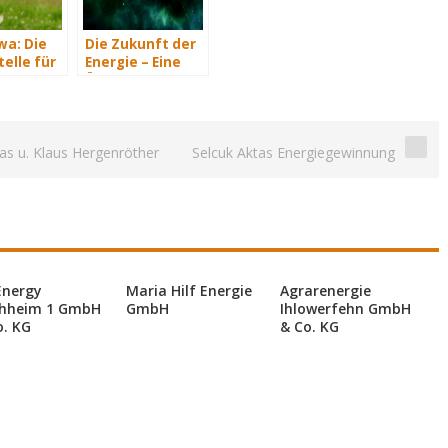
a: Die
Die Zukunft der
elle für
Energie – Eine
elle
Übersicht Teil 3
isiere
en im
emanagement
s u. Klaus Hergenröther
Selcuk Aktas Energiegewinnung
Energy
Maria Hilf Energie
Agrarenergie
hheim 1 GmbH
GmbH
Ihlowerfehn GmbH
o. KG
& Co. KG