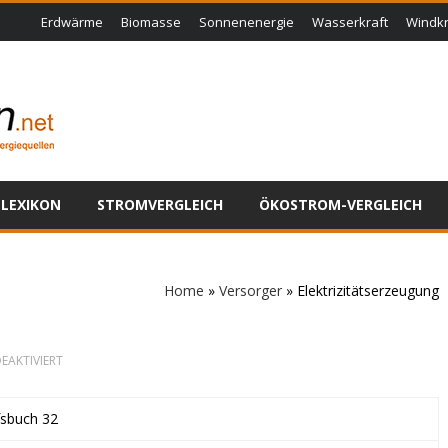
Erdwärme
Biomasse
Sonnenenergie
Wasserkraft
Windkr
LEXIKON
STROMVERGLEICH
ÖKOSTROM-VERGLEICH
Home
»
Versorger
»
Elektrizitätserzeugung
FÜR
EAKTIVIERT
ELEKTRIZITÄTSERZEUGUNG
sbuch 32