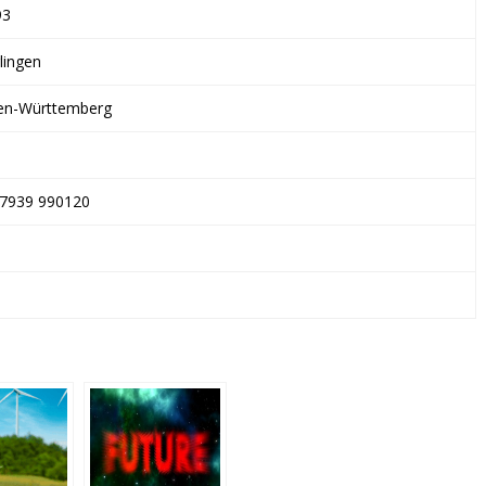
93
lingen
en-Württemberg
 7939 990120