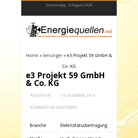
Donnerstag , 6 August 2026
Home
»
Versorger
»
e3 Projekt 59 GmbH &
Co. KG
e3 Projekt 59 GmbH
& Co. KG
REDAKTION
19. DEZEMBER 2014
FÜR
KOMMENTARE DEAKTIVIERT
E3
PROJEKT
59
Branche
Elektrizitätsübertragung
GMBH
&
CO.