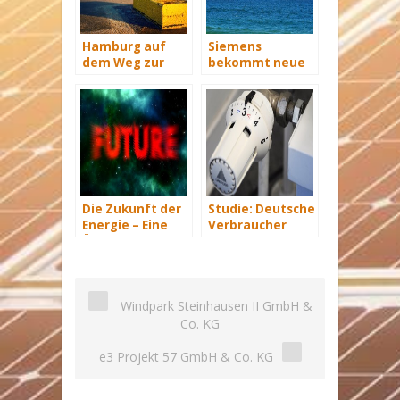
Hamburg auf
Siemens
dem Weg zur
bekommt neue
Windenergie-
Wind-Service-
Hauptstadt
Schiffe
Die Zukunft der
Studie: Deutsche
Energie – Eine
Verbraucher
Übersicht Teil 3
sparen 2015
Hunderte Euro
an Heizkosten
Windpark Steinhausen II GmbH &
Co. KG
e3 Projekt 57 GmbH & Co. KG