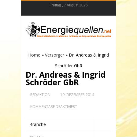
Freitag , 7 August 2026
Home
»
Versorger
»
Dr. Andreas & Ingrid
Schröder GbR
Dr. Andreas & Ingrid
Schröder GbR
REDAKTION
19. DEZEMBER 2014
FÜR
KOMMENTARE DEAKTIVIERT
DR.
ANDREAS
&
Branche
INGRID
SCHRÖDER
GBR