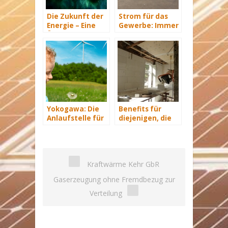
Die Zukunft der
Strom für das
Energie – Eine
Gewerbe: Immer
Übersicht Teil 3
mit Energie
versorgt
Yokogawa: Die
Benefits für
Anlaufstelle für
diejenigen, die
industrielle
energetisch
automatisiere
sanieren
Lösungen im
Energiemanagement
Kraftwärme Kehr GbR
Gaserzeugung ohne Fremdbezug zur
Verteilung