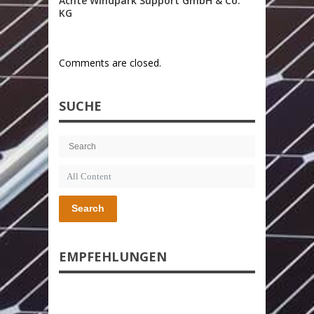
Achte Windpark Support GmbH & Co.
KG
Comments are closed.
SUCHE
Search
EMPFEHLUNGEN