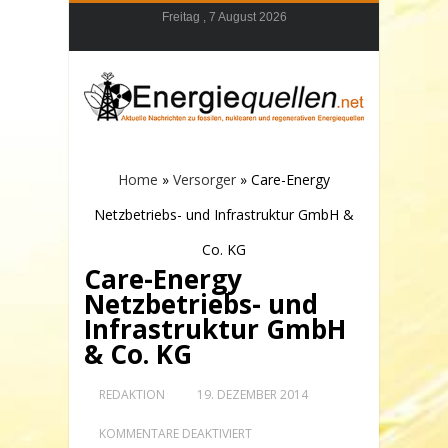
Freitag , 7 August 2026
Home
»
Versorger
»
Care-Energy
Netzbetriebs- und Infrastruktur GmbH &
Co. KG
Care-Energy
Netzbetriebs- und
Infrastruktur GmbH
& Co. KG
REDAKTION
19. DEZEMBER 2014
FÜR
KOMMENTARE DEAKTIVIERT
CARE-