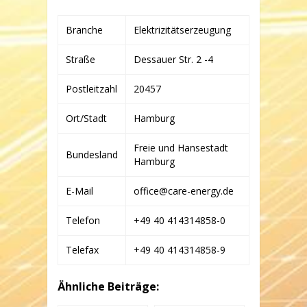
ENERGY
NETZBETRIEBS-
Branche
Elektrizitätserzeugung
UND
INFRASTRUKTUR
GMBH
Straße
Dessauer Str. 2 -4
&
CO.
KG
Postleitzahl
20457
Ort/Stadt
Hamburg
Freie und Hansestadt
Bundesland
Hamburg
E-Mail
office@care-energy.de
Telefon
+49 40 414314858-0
Telefax
+49 40 414314858-9
Ähnliche Beiträge: