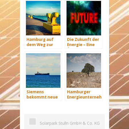
Hamburg auf
Die Zukunft der
dem Weg zur
Energie – Eine
Windenergie-
Übersicht Teil 3
Hauptstadt
Siemens
Hamburger
bekommt neue
Energieunternehmen
Wind-Service-
–Care-Energy-
Schiffe
im Nahen Osten
Solarpark Stulln GmbH & Co. KG