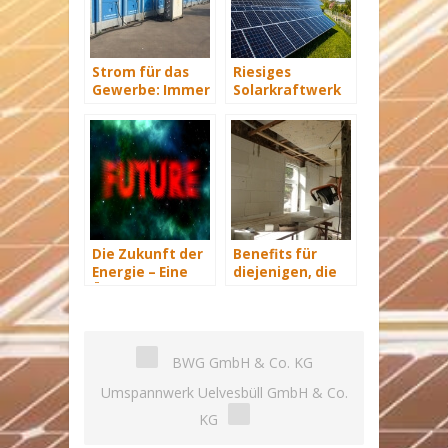
Strom für das
Riesiges
Gewerbe: Immer
Solarkraftwerk
mit Energie
von Trina Solar
versorgt
geht ans Netz
Die Zukunft der
Benefits für
Energie – Eine
diejenigen, die
Übersicht Teil 3
energetisch
sanieren
BWG GmbH & Co. KG
Umspannwerk Uelvesbüll GmbH & Co.
KG