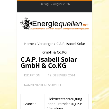
Freitag , 7 August 2026
Home
»
Versorger
»
C.A.P. Isabell Solar
GmbH & Co.KG
C.A.P. Isabell Solar
GmbH & Co.KG
REDAKTION
19. DEZEMBER 2014
FÜR
KOMMENTARE DEAKTIVIERT
C.A.P.
ISABELL
SOLAR
Elektrizitätserzeugung
GMBH
Branche
ohne Fremdbezug zur
&
CO.KG
Verteilung