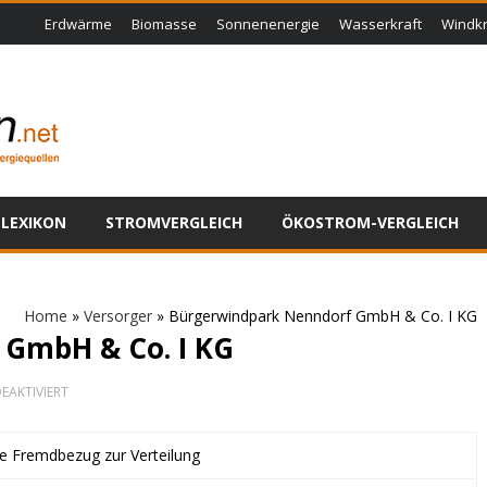
Erdwärme
Biomasse
Sonnenenergie
Wasserkraft
Windkr
LEXIKON
STROMVERGLEICH
ÖKOSTROM-VERGLEICH
Home
»
Versorger
»
Bürgerwindpark Nenndorf GmbH & Co. I KG
GmbH & Co. I KG
FÜR
EAKTIVIERT
BÜRGERWINDPARK
NENNDORF
GMBH
ne Fremdbezug zur Verteilung
&
CO.