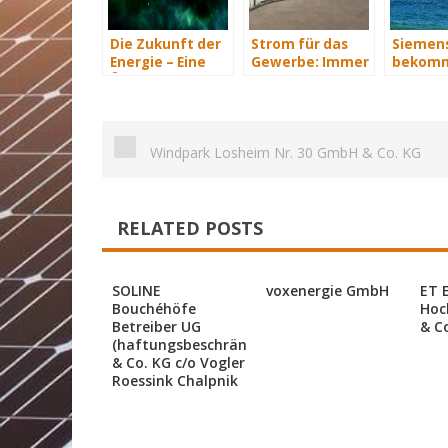
Die Zukunft der
Strom für das
Siemen
Energie – Eine
Gewerbe: Immer
bekomm
Übersicht Teil 3
mit Energie
Wind-Se
versorgt
Schiffe
Windpark Losheim Nr. 30 GmbH & Co. KG
RELATED POSTS
SOLINE
voxenergie GmbH
ET 
Bouchéhöfe
Hoc
Betreiber UG
& C
(haftungsbeschränkt)
& Co. KG c/o Vogler
Roessink Chalpnik