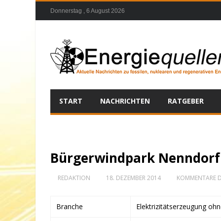
Donnerstag , 6 August 2026
START
NACHRICHTEN
RATGEBER
Bürgerwindpark Nenndorf 
REDAKTION
18. DEZEMBER 2014
KOMMENTARE D
Branche
Elektrizitätserzeugung oh