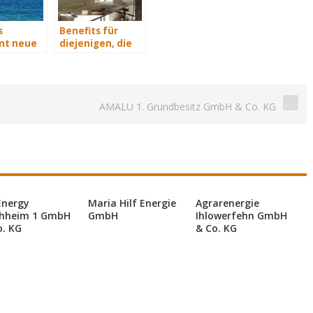
s
Benefits für
t neue
diejenigen, die
rvice-
energetisch
sanieren
AMALU 1. Grundbesitz GmbH & Co. KG
Energy
Maria Hilf Energie
Agrarenergie
hheim 1 GmbH
GmbH
Ihlowerfehn GmbH
o. KG
& Co. KG