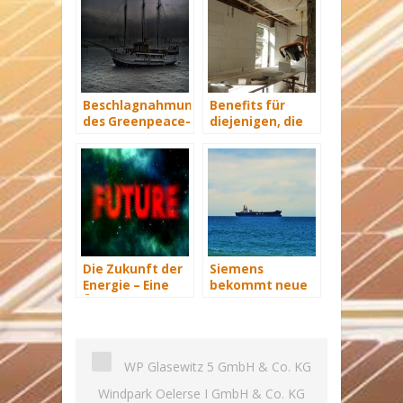
Beschlagnahmung
Benefits für
des Greenpeace-
diejenigen, die
Schiffs „Arctic
energetisch
Sunrise“ in
sanieren
Spanien
Die Zukunft der
Siemens
Energie – Eine
bekommt neue
Übersicht Teil 3
Wind-Service-
Schiffe
WP Glasewitz 5 GmbH & Co. KG
Windpark Oelerse I GmbH & Co. KG