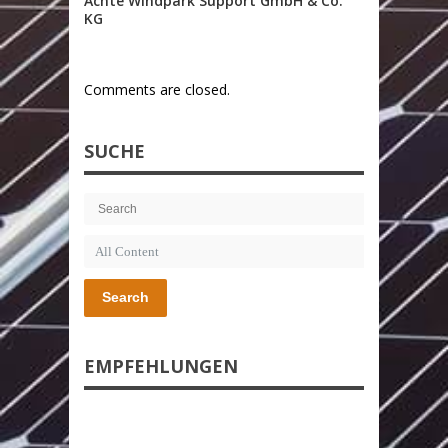
Achte Windpark Support GmbH & Co.
KG
Comments are closed.
SUCHE
Search
EMPFEHLUNGEN