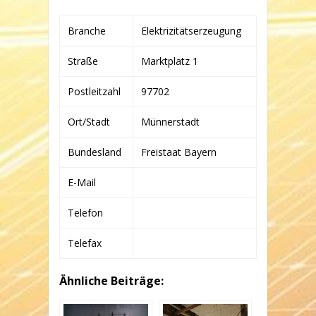
LANGES
SCHIFF
Branche
Elektrizitätserzeugung
MÜNNERSTADT
GMBH
&
Straße
Marktplatz 1
CO.
KG
Postleitzahl
97702
Ort/Stadt
Münnerstadt
Bundesland
Freistaat Bayern
E-Mail
Telefon
Telefax
Ähnliche Beiträge: