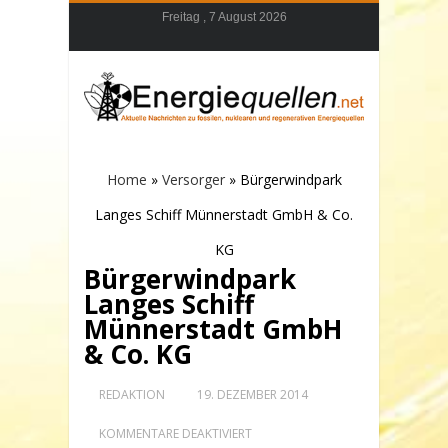
Freitag , 7 August 2026
Home
»
Versorger
»
Bürgerwindpark
Langes Schiff Münnerstadt GmbH & Co.
KG
Bürgerwindpark
Langes Schiff
Münnerstadt GmbH
& Co. KG
REDAKTION
19. DEZEMBER 2014
FÜR
KOMMENTARE DEAKTIVIERT
BÜRGERWINDPARK