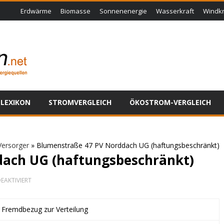
Erdwärme
Biomasse
Sonnenenergie
Wasserkraft
Windkr
LEXIKON
STROMVERGLEICH
ÖKOSTROM-VERGLEICH
Versorger
»
Blumenstraße 47 PV Norddach UG (haftungsbeschränkt)
ach UG (haftungsbeschränkt)
FÜR
EAKTIVIERT
BLUMENSTRASSE 4
7 P
V N
t Fremdbezug zur Verteilung
ORDDACH U
G (