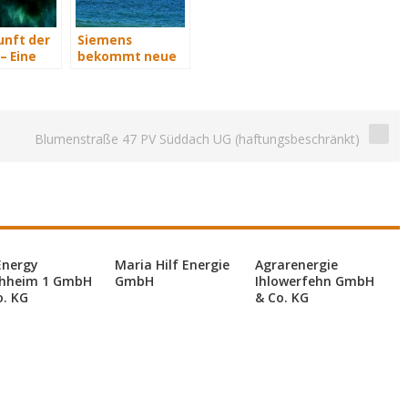
unft der
Siemens
– Eine
bekommt neue
t Teil 3
Wind-Service-
Schiffe
Blumenstraße 47 PV Süddach UG (haftungsbeschränkt)
Energy
Maria Hilf Energie
Agrarenergie
hheim 1 GmbH
GmbH
Ihlowerfehn GmbH
o. KG
& Co. KG