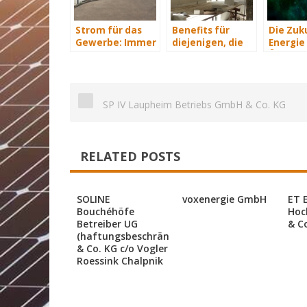
Strom für das
Benefits für
Die Zuk
Gewerbe: Immer
diejenigen, die
Energie 
mit Energie
energetisch
Übersich
versorgt
sanieren
SP IV Laupheim Betriebs GmbH & Co. KG
RELATED POSTS
SOLINE
voxenergie GmbH
ET 
Bouchéhöfe
Hoc
Betreiber UG
& C
(haftungsbeschränkt)
& Co. KG c/o Vogler
Roessink Chalpnik