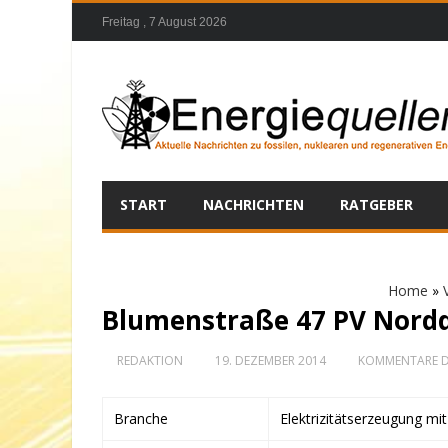
Freitag , 7 August 2026
START
NACHRICHTEN
RATGEBER
Home
»
Blumenstraße 47 PV Nordd
REDAKTION
19. DEZEMBER 2014
KOMMENTARE D
Branche
Elektrizitätserzeugung mi