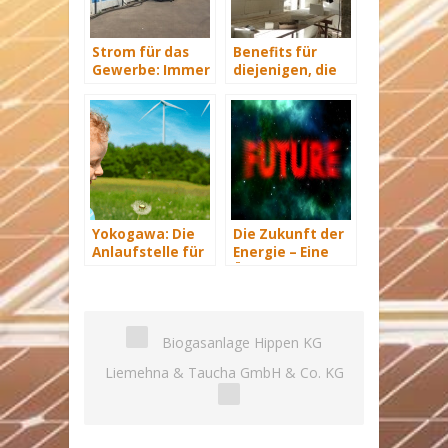
Strom für das
Benefits für
Gewerbe: Immer
diejenigen, die
mit Energie
energetisch
versorgt
sanieren
Yokogawa: Die
Die Zukunft der
Anlaufstelle für
Energie – Eine
industrielle
Übersicht Teil 3
automatisiere
Lösungen im
Energiemanagement
Biogasanlage Hippen KG
Liemehna & Taucha GmbH & Co. KG