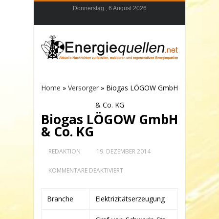
Donnerstag , 6 August 2026
Home
»
Versorger
»
Biogas LÖGOW GmbH
& Co. KG
Biogas LÖGOW GmbH
& Co. KG
REDAKTION
19. DEZEMBER 2014
FÜR
KOMMENTARE DEAKTIVIERT
BIOGAS
LÖGOW
GMBH
Branche
Elektrizitätserzeugung
&
CO.
KG