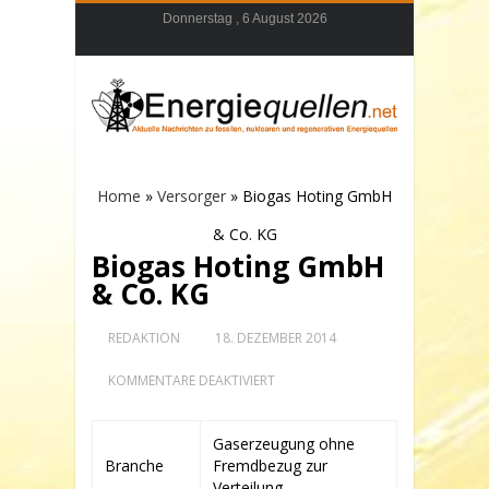
Donnerstag , 6 August 2026
Home
»
Versorger
»
Biogas Hoting GmbH
& Co. KG
Biogas Hoting GmbH
& Co. KG
REDAKTION
18. DEZEMBER 2014
FÜR
KOMMENTARE DEAKTIVIERT
BIOGAS
HOTING
GMBH
Gaserzeugung ohne
&
Branche
Fremdbezug zur
CO.
KG
Verteilung