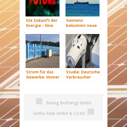
Die Zukunft der
Siemens
Energie – Eine
bekommt neue
Übersicht Teil 3
Wind-Service-
Schiffe
Strom für das
Studie: Deutsche
Gewerbe: Immer
Verbraucher
mit Energie
sparen 2015
versorgt
Hunderte Euro
an Heizkosten
Büsing BioEnergy GmbH
Gotha Solar GmbH & Co.KG