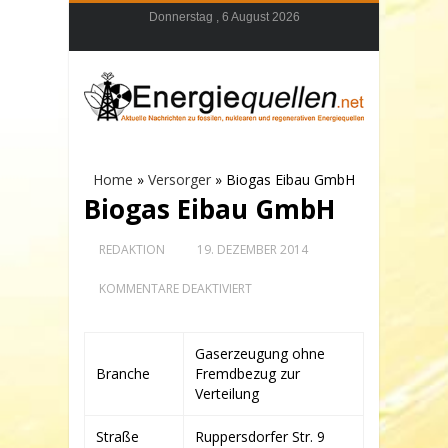
Donnerstag , 6 August 2026
Home
»
Versorger
»
Biogas Eibau GmbH
Biogas Eibau GmbH
REDAKTION
19. DEZEMBER 2014
FÜR
KOMMENTARE DEAKTIVIERT
BIOGAS
EIBAU
GMBH
Gaserzeugung ohne
Branche
Fremdbezug zur
Verteilung
Straße
Ruppersdorfer Str. 9