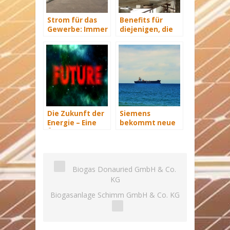
Strom für das
Benefits für
Gewerbe: Immer
diejenigen, die
mit Energie
energetisch
versorgt
sanieren
Die Zukunft der
Siemens
Energie – Eine
bekommt neue
Übersicht Teil 3
Wind-Service-
Schiffe
Biogas Donauried GmbH & Co.
KG
Biogasanlage Schimm GmbH & Co. KG