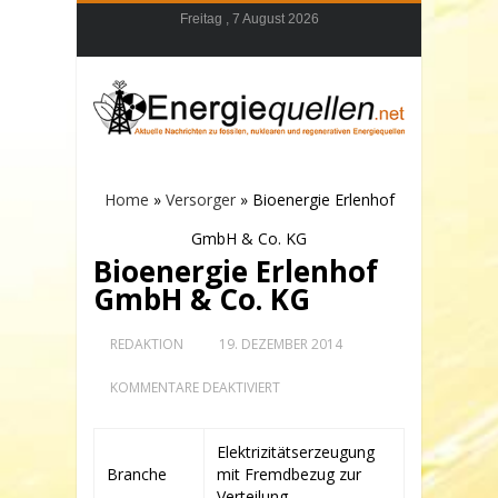
Freitag , 7 August 2026
Home
»
Versorger
»
Bioenergie Erlenhof
GmbH & Co. KG
Bioenergie Erlenhof
GmbH & Co. KG
REDAKTION
19. DEZEMBER 2014
FÜR
KOMMENTARE DEAKTIVIERT
BIOENERGIE
ERLENHOF
GMBH
Elektrizitätserzeugung
&
Branche
mit Fremdbezug zur
CO.
KG
Verteilung