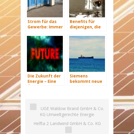
Strom für das
Benefits für
Gewerbe: Immer
diejenigen, die
mit Energie
energetisch
versorgt
sanieren
Die Zukunft der
Siemens
Energie – Eine
bekommt neue
Übersicht Teil 3
Wind-Service-
Schiffe
UGE Waldow Brand GmbH & Co.
KG Umweltgerechte Energie
Helfta 2 Landwind GmbH & Co. KG