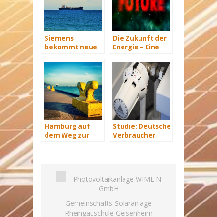
Siemens
Die Zukunft der
bekommt neue
Energie – Eine
Wind-Service-
Übersicht Teil 3
Schiffe
Hamburg auf
Studie: Deutsche
dem Weg zur
Verbraucher
Windenergie-
sparen 2015
Hauptstadt
Hunderte Euro
an Heizkosten
Photovoltaikanlage WIMLIN
GmbH
Gemeinschafts-Solaranlage
Rheingauschule Geisenheim