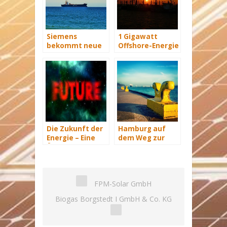
Siemens
1 Gigawatt
bekommt neue
Offshore-Energie
Wind-Service-
am Netz
Schiffe
Die Zukunft der
Hamburg auf
Energie – Eine
dem Weg zur
Übersicht Teil 3
Windenergie-
Hauptstadt
FPM-Solar GmbH
Biogas Borgstedt I GmbH & Co. KG