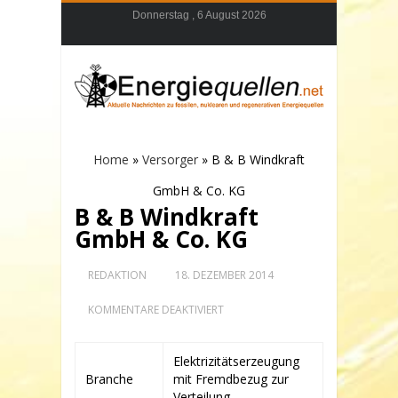
Donnerstag , 6 August 2026
Home
»
Versorger
»
B & B Windkraft
GmbH & Co. KG
B & B Windkraft
GmbH & Co. KG
REDAKTION
18. DEZEMBER 2014
FÜR
KOMMENTARE DEAKTIVIERT
B
&
B
Elektrizitätserzeugung
WINDKRAFT
Branche
mit Fremdbezug zur
GMBH
&
Verteilung