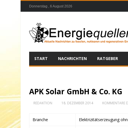
Donnerstag , 6 August 2026
START
NACHRICHTEN
RATGEBER
APK Solar GmbH & Co. KG
REDAKTION
18. DEZEMBER 2014
KOMMENTARE D
Branche
Elektrizitätserzeugung oh