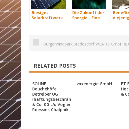
Riesiges
Die Zukunft der
Benefits
Solarkraftwerk
Energie – Eine
diejenig
von Trina Solar
Übersicht Teil 3
energet
geht ans Netz
saniere
Bürgerwindpark Stedesdorf WEA 10 GmbH & 
RELATED POSTS
SOLINE
voxenergie GmbH
ET 
Bouchéhöfe
Hoc
Betreiber UG
& C
(haftungsbeschränkt)
& Co. KG c/o Vogler
Roessink Chalpnik