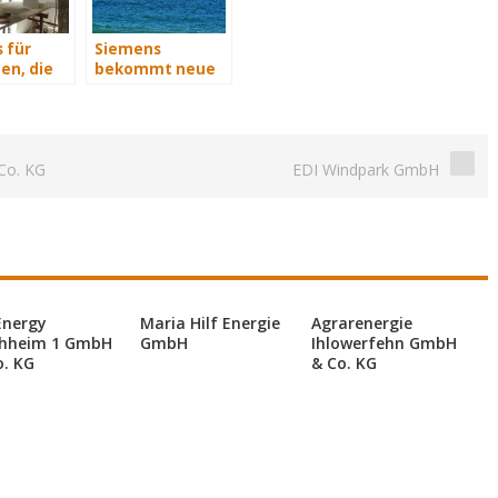
 für
Siemens
en, die
bekommt neue
isch
Wind-Service-
n
Schiffe
Co. KG
EDI Windpark GmbH
Energy
Maria Hilf Energie
Agrarenergie
hheim 1 GmbH
GmbH
Ihlowerfehn GmbH
o. KG
& Co. KG