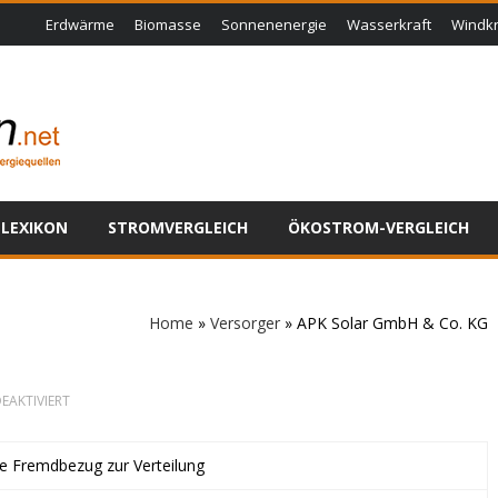
Erdwärme
Biomasse
Sonnenenergie
Wasserkraft
Windkr
LEXIKON
STROMVERGLEICH
ÖKOSTROM-VERGLEICH
Home
»
Versorger
»
APK Solar GmbH & Co. KG
FÜR
EAKTIVIERT
APK
SOLAR
GMBH
ne Fremdbezug zur Verteilung
&
CO.