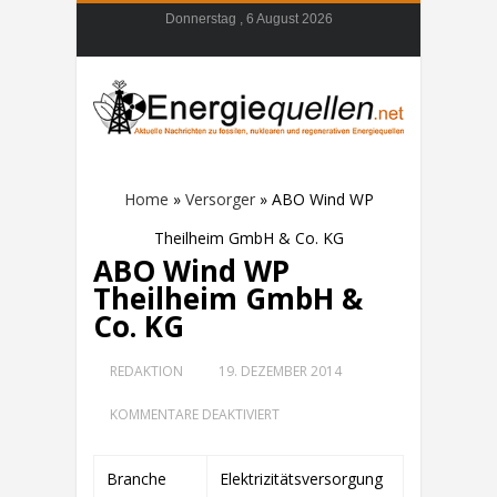
Donnerstag , 6 August 2026
Home
»
Versorger
»
ABO Wind WP
Theilheim GmbH & Co. KG
ABO Wind WP
Theilheim GmbH &
Co. KG
REDAKTION
19. DEZEMBER 2014
FÜR
KOMMENTARE DEAKTIVIERT
ABO
WIND
WP
Branche
Elektrizitätsversorgung
THEILHEIM