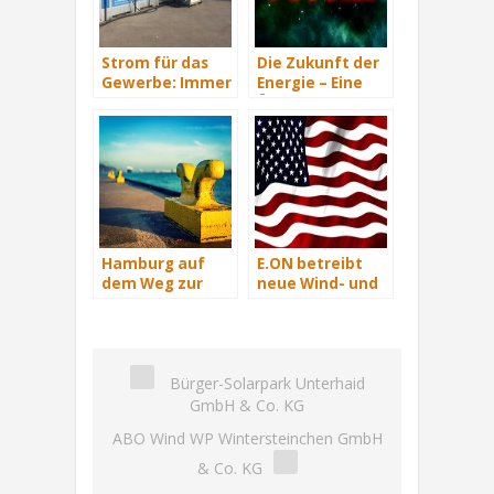
Strom für das
Die Zukunft der
Gewerbe: Immer
Energie – Eine
mit Energie
Übersicht Teil 3
versorgt
Hamburg auf
E.ON betreibt
dem Weg zur
neue Wind- und
Windenergie-
Solarkraftwerke
Hauptstadt
in den USA
Bürger-Solarpark Unterhaid
GmbH & Co. KG
ABO Wind WP Wintersteinchen GmbH
& Co. KG