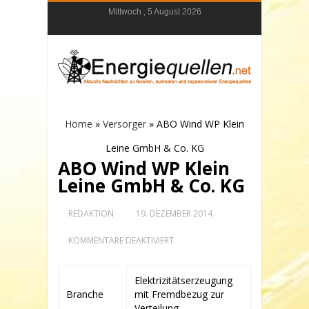
Mittwoch , 5 August 2026
Home
»
Versorger
»
ABO Wind WP Klein
Leine GmbH & Co. KG
ABO Wind WP Klein
Leine GmbH & Co. KG
REDAKTION
19. DEZEMBER 2014
FÜR
KOMMENTARE DEAKTIVIERT
ABO
WIND
WP
Elektrizitätserzeugung
KLEIN
Branche
mit Fremdbezug zur
LEINE
GMBH
Verteilung