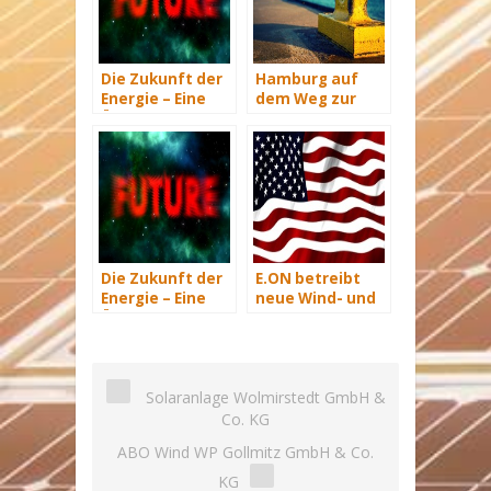
Die Zukunft der
Hamburg auf
Energie – Eine
dem Weg zur
Übersicht Teil 3
Windenergie-
Hauptstadt
Die Zukunft der
E.ON betreibt
Energie – Eine
neue Wind- und
Übersicht Teil 2
Solarkraftwerke
in den USA
Solaranlage Wolmirstedt GmbH &
Co. KG
ABO Wind WP Gollmitz GmbH & Co.
KG