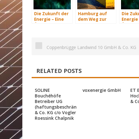
Die Zukunft der
Hamburg auf
Die Zuk
Energie – Eine
dem Weg zur
Energie 
Übersicht Teil 3
Windenergie-
Übersich
Hauptstadt
Coppenbrügge Landwind 10 GmbH & Co. KG
RELATED POSTS
SOLINE
voxenergie GmbH
ET 
Bouchéhöfe
Hoc
Betreiber UG
& C
(haftungsbeschränkt)
& Co. KG c/o Vogler
Roessink Chalpnik