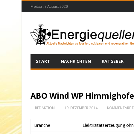
Freitag , 7 August 2026
START
NACHRICHTEN
RATGEBER
ABO Wind WP Himmighofe
REDAKTION
19. DEZEMBER 2014
KOMMENTARE D
Branche
Elektrizitätserzeugung oh