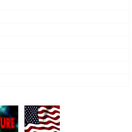
&
CO.
KG