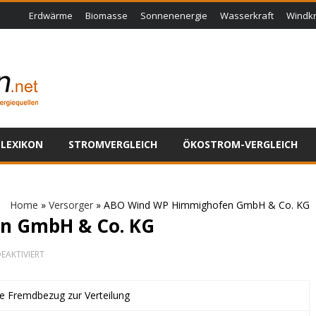
Erdwärme
Biomasse
Sonnenenergie
Wasserkraft
Windkr
LEXIKON
STROMVERGLEICH
ÖKOSTROM-VERGLEICH
Home
»
Versorger
»
ABO Wind WP Himmighofen GmbH & Co. KG
n GmbH & Co. KG
FÜR
EAKTIVIERT
ABO
WIND
WP
ne Fremdbezug zur Verteilung
HIMMIGHOFEN
GMBH