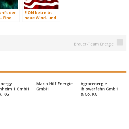
unft der
E.ON betreibt
– Eine
neue Wind- und
t Teil 2
Solarkraftwerke
in den USA
Brauer-Team Energie
Energy
Maria Hilf Energie
Agrarenergie
hheim 1 GmbH
GmbH
Ihlowerfehn GmbH
o. KG
& Co. KG