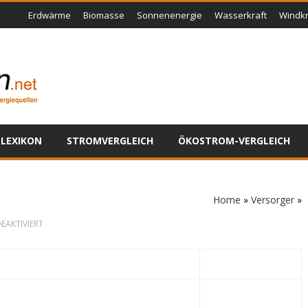
Erdwärme
Biomasse
Sonnenenergie
Wasserkraft
Windkr
LEXIKON
STROMVERGLEICH
ÖKOSTROM-VERGLEICH
Home
»
Versorger
»
FÜR
EAKTIVIERT