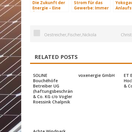
Die Zukunft der
Strom für das
Yokogaw
Energie – Eine
Gewerbe: Immer
Anlaufst
Übersicht Teil 3
mit Energie
industri
versorgt
automat
Lösung
Energi
Oestreicher,Fischer,Nickola
Chris
RELATED POSTS
SOLINE
voxenergie GmbH
ET 
Bouchéhöfe
Hoc
Betreiber UG
& C
(haftungsbeschränkt)
& Co. KG c/o Vogler
Roessink Chalpnik
Achte Windpark