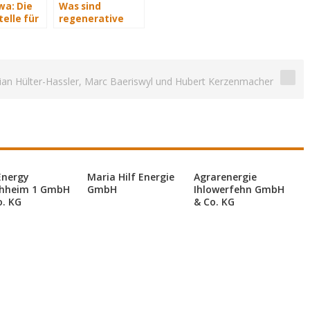
a: Die
Was sind
elle für
regenerative
elle
Energiequellen?
isiere
en im
emanagement
tian Hülter-Hassler, Marc Baeriswyl und Hubert Kerzenmacher
Energy
Maria Hilf Energie
Agrarenergie
hheim 1 GmbH
GmbH
Ihlowerfehn GmbH
o. KG
& Co. KG