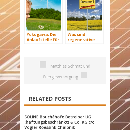
Yokogawa: Die
Was sind
Anlaufstelle für
regenerative
industrielle
Energiequellen?
automatisiere
Lösungen im
Energiemanagement
Matthias Schmitt und
Energieversorgung
RELATED POSTS
SOLINE Bouchéhöfe Betreiber UG
(haftungsbeschränkt) & Co. KG c/o
Vogler Roessink Chalpnik