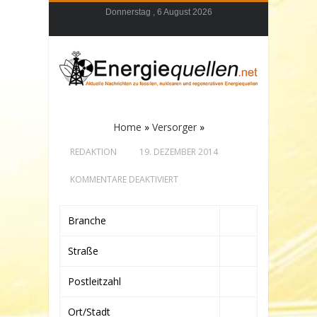
Donnerstag , 6 August 2026
Home
»
Versorger
»
REDAKTION
19. DEZEMBER 2014
FÜR
KOMMENTARE DEAKTIVIERT
Branche
Straße
Postleitzahl
Ort/Stadt