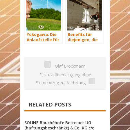
Yokogawa: Die
Benefits für
Anlaufstelle für
diejenigen, die
industrielle
energetisch
automatisiere
sanieren
Lösungen im
Energiemanagement
Olaf Brockmann
Elektrizitätserzeugung ohne
Fremdbezug zur Verteilung
RELATED POSTS
SOLINE Bouchéhöfe Betreiber UG
(haftungsbeschränkt) & Co. KG c/o