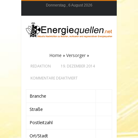
Donnerstag , 6 August 2026
Home
»
Versorger
»
REDAKTION
19. DEZEMBER 2014
FÜR
KOMMENTARE DEAKTIVIERT
Branche
Straße
Postleitzahl
Ort/Stadt