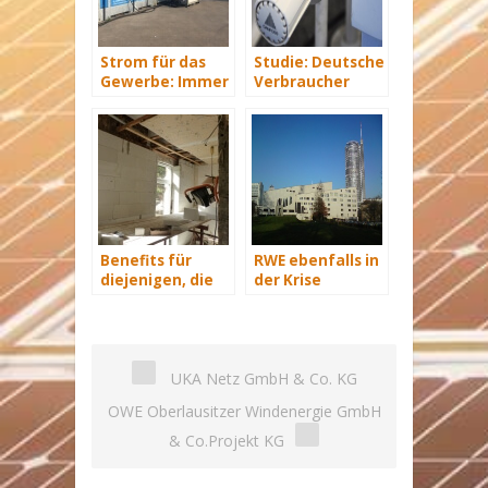
Strom für das
Studie: Deutsche
Gewerbe: Immer
Verbraucher
mit Energie
sparen 2015
versorgt
Hunderte Euro
an Heizkosten
Benefits für
RWE ebenfalls in
diejenigen, die
der Krise
energetisch
sanieren
UKA Netz GmbH & Co. KG
OWE Oberlausitzer Windenergie GmbH
& Co.Projekt KG