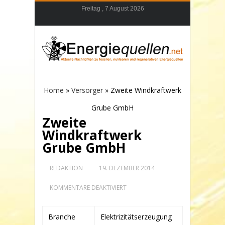
Freitag , 7 August 2026
Home
»
Versorger
»
Zweite Windkraftwerk
Grube GmbH
Zweite
Windkraftwerk
Grube GmbH
REDAKTION
19. DEZEMBER 2014
FÜR
KOMMENTARE DEAKTIVIERT
ZWEITE
WINDKRAFTWERK
GRUBE
Branche
Elektrizitätserzeugung
GMBH