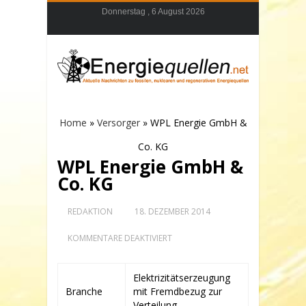
Donnerstag , 6 August 2026
Home
»
Versorger
»
WPL Energie GmbH &
Co. KG
WPL Energie GmbH &
Co. KG
REDAKTION
18. DEZEMBER 2014
FÜR
KOMMENTARE DEAKTIVIERT
WPL
ENERGIE
GMBH
Elektrizitätserzeugung
&
Branche
mit Fremdbezug zur
CO.
KG
Verteilung