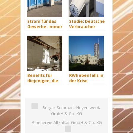
Strom für das
Studie: Deutsche
Gewerbe: Immer
Verbraucher
mit Energie
sparen 2015
versorgt
Hunderte Euro
an Heizkosten
Benefits für
RWE ebenfalls in
diejenigen, die
der Krise
energetisch
sanieren
Bürger-Solarpark Hoyerswerda
GmbH & Co. KG
Bioenergie Altkalkar GmbH & Co. KG