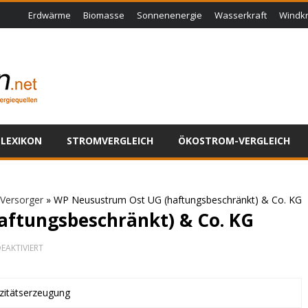
Erdwärme
Biomasse
Sonnenenergie
Wasserkraft
Windkr
LEXIKON
STROMVERGLEICH
ÖKOSTROM-VERGLEICH
Versorger
»
WP Neusustrum Ost UG (haftungsbeschränkt) & Co. KG
ftungsbeschränkt) & Co. KG
FÜR
EAKTIVIERT
WP
NEUSUSTRUM
OST
UG
izitätserzeugung
(HAFTUNGSBESCHRÄNKT)