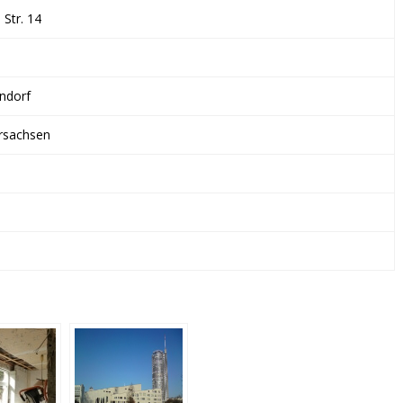
&
Str. 14
CO.
KG
ndorf
rsachsen