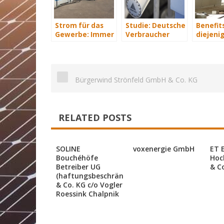
Strom für das
Studie: Deutsche
Benefits
Gewerbe: Immer
Verbraucher
diejenig
mit Energie
sparen 2015
energet
versorgt
Hunderte Euro
saniere
an Heizkosten
Bürgerwind Strönfeld GmbH & Co. KG
RELATED POSTS
SOLINE
voxenergie GmbH
ET 
Bouchéhöfe
Hoc
Betreiber UG
& C
(haftungsbeschränkt)
& Co. KG c/o Vogler
Roessink Chalpnik