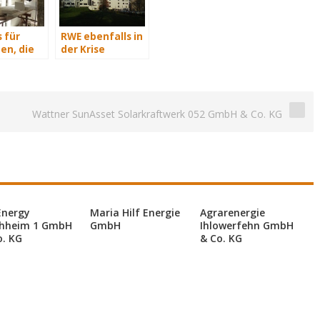
 für
RWE ebenfalls in
en, die
der Krise
isch
n
Wattner SunAsset Solarkraftwerk 052 GmbH & Co. KG
Energy
Maria Hilf Energie
Agrarenergie
hheim 1 GmbH
GmbH
Ihlowerfehn GmbH
o. KG
& Co. KG