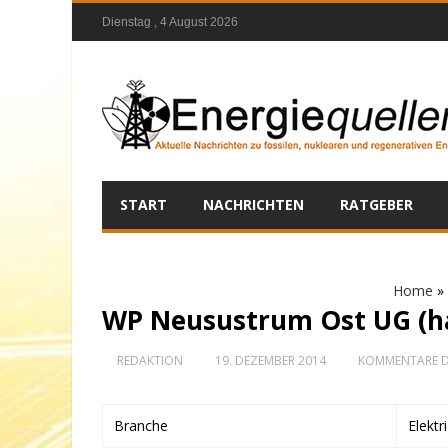
Dienstag , 4 August 2026
START
NACHRICHTEN
RATGEBER
Home
»
WP Neusustrum Ost UG (ha
REDAKTION
19. DEZEMBER 2014
KOMMENTARE D
Branche
Elektr