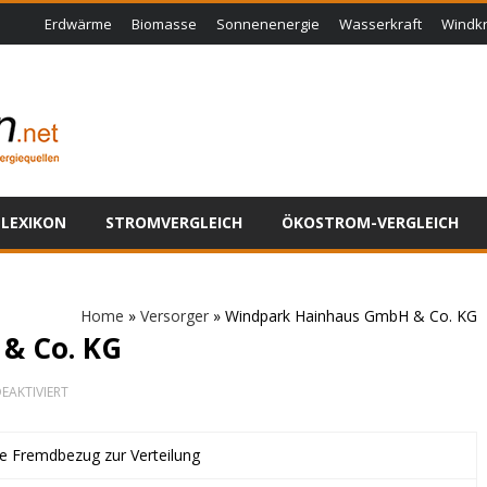
Erdwärme
Biomasse
Sonnenenergie
Wasserkraft
Windkr
LEXIKON
STROMVERGLEICH
ÖKOSTROM-VERGLEICH
Home
»
Versorger
»
Windpark Hainhaus GmbH & Co. KG
& Co. KG
FÜR
EAKTIVIERT
WINDPARK
HAINHAUS
GMBH
ne Fremdbezug zur Verteilung
&
CO.