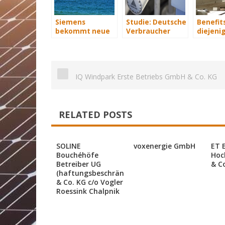
Siemens
Studie: Deutsche
Benefits
bekommt neue
Verbraucher
diejenig
Wind-Service-
sparen 2015
energet
Schiffe
Hunderte Euro
saniere
an Heizkosten
IQ Windpark Erste Betriebs GmbH & Co. KG
RELATED POSTS
SOLINE
voxenergie GmbH
ET 
Bouchéhöfe
Hoc
Betreiber UG
& C
(haftungsbeschränkt)
& Co. KG c/o Vogler
Roessink Chalpnik