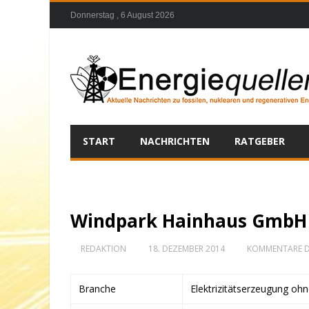
Donnerstag , 6 August 2026
START
NACHRICHTEN
RATGEBER
Windpark Hainhaus GmbH 
REDAKTION
18. DEZEMBER 2014
KOMMENTARE D
Branche
Elektrizitätserzeugung oh