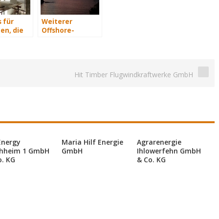
 für
Weiterer
en, die
Offshore-
isch
Windpark
n
„Global Tech 1“
Hit Timber Flugwindkraftwerke GmbH
Energy
Maria Hilf Energie
Agrarenergie
hheim 1 GmbH
GmbH
Ihlowerfehn GmbH
o. KG
& Co. KG