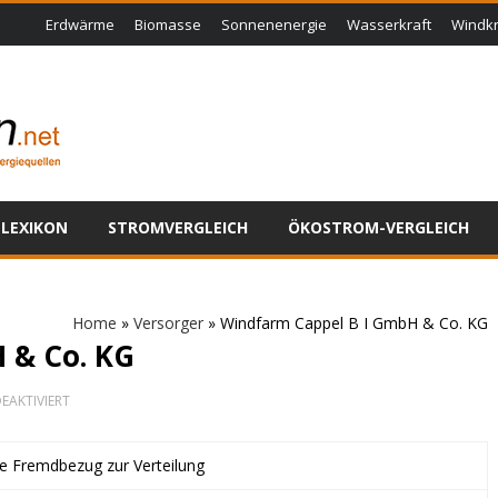
Erdwärme
Biomasse
Sonnenenergie
Wasserkraft
Windkr
LEXIKON
STROMVERGLEICH
ÖKOSTROM-VERGLEICH
Home
»
Versorger
»
Windfarm Cappel B I GmbH & Co. KG
 & Co. KG
FÜR
EAKTIVIERT
WINDFARM
CAPPEL
B
ne Fremdbezug zur Verteilung
I
GMBH