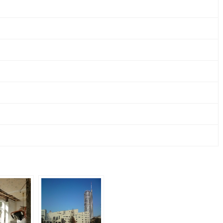
&
CO.
KG