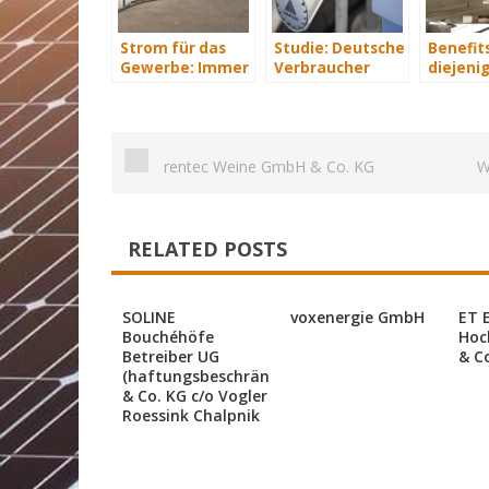
Strom für das
Studie: Deutsche
Benefits
Gewerbe: Immer
Verbraucher
diejenig
mit Energie
sparen 2015
energet
versorgt
Hunderte Euro
saniere
an Heizkosten
rentec Weine GmbH & Co. KG
W
RELATED POSTS
SOLINE
voxenergie GmbH
ET 
Bouchéhöfe
Hoc
Betreiber UG
& C
(haftungsbeschränkt)
& Co. KG c/o Vogler
Roessink Chalpnik