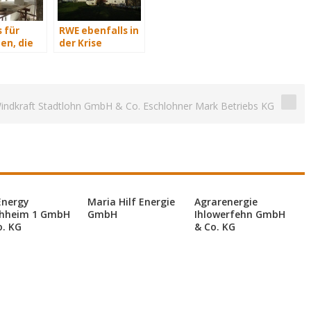
 für
RWE ebenfalls in
en, die
der Krise
isch
n
indkraft Stadtlohn GmbH & Co. Eschlohner Mark Betriebs KG
Energy
Maria Hilf Energie
Agrarenergie
hheim 1 GmbH
GmbH
Ihlowerfehn GmbH
o. KG
& Co. KG