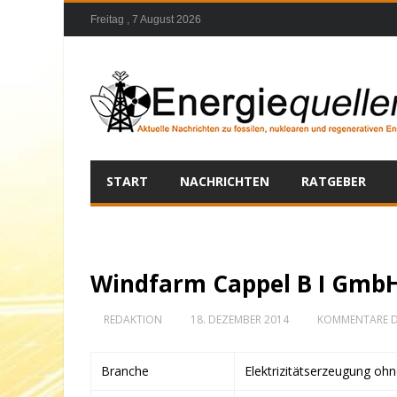
Freitag , 7 August 2026
START
NACHRICHTEN
RATGEBER
Windfarm Cappel B I GmbH
REDAKTION
18. DEZEMBER 2014
KOMMENTARE D
Branche
Elektrizitätserzeugung oh