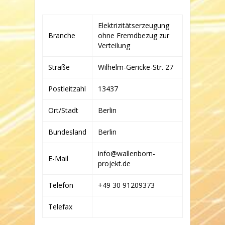
WINDPARK
HEILENBACH
GMBH
Elektrizitätserzeugung
&
Branche
ohne Fremdbezug zur
CO.KG
Verteilung
C/O
WOLFRAM
BEER
Straße
Wilhelm-Gericke-Str. 27
Postleitzahl
13437
Ort/Stadt
Berlin
Bundesland
Berlin
info@wallenborn-
E-Mail
projekt.de
Telefon
+49 30 91209373
Telefax