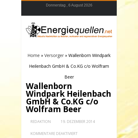
Donnerstag , 6 August 2026
Home
»
Versorger
»
Wallenborn Windpark
Heilenbach GmbH & Co.KG c/o Wolfram
Beer
Wallenborn
Windpark Heilenbach
GmbH & Co.KG c/o
Wolfram Beer
REDAKTION
19. DEZEMBER 2014
FÜR
KOMMENTARE DEAKTIVIERT
WALLENBORN