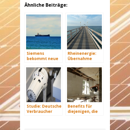
Ähnliche Beiträge:
Siemens
Rheinenergie:
bekommt neue
Übernahme
Wind-Service-
eines Windparks
Schiffe
in Mecklenburg-
Vorpommern
Studie: Deutsche
Benefits für
Verbraucher
diejenigen, die
sparen 2015
energetisch
Hunderte Euro
sanieren
an Heizkosten