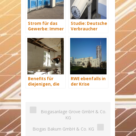
Strom für das
Studie: Deutsche
Gewerbe: Immer
Verbraucher
mit Energie
sparen 2015
versorgt
Hunderte Euro
an Heizkosten
Benefits für
RWE ebenfalls in
diejenigen, die
der Krise
energetisch
sanieren
Biogasanlage Grove GmbH & Co.
KG
Biogas Bakum GmbH & Co. KG