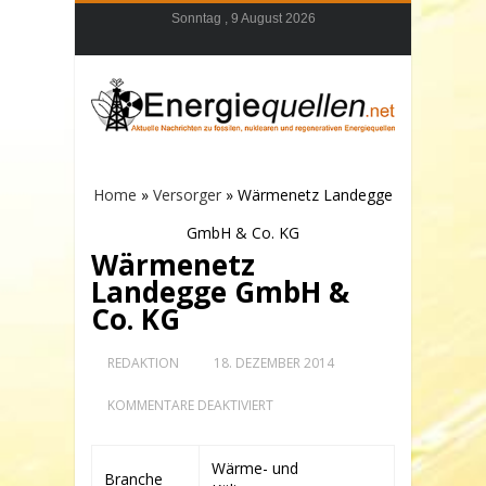
Sonntag , 9 August 2026
Home
»
Versorger
»
Wärmenetz Landegge
GmbH & Co. KG
Wärmenetz
Landegge GmbH &
Co. KG
REDAKTION
18. DEZEMBER 2014
FÜR
KOMMENTARE DEAKTIVIERT
WÄRMENETZ
LANDEGGE
GMBH
Wärme- und
&
Branche