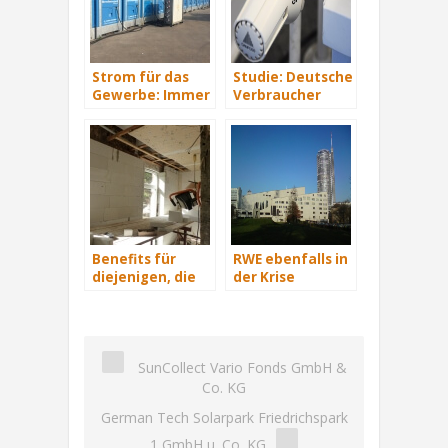
Strom für das
Studie: Deutsche
Gewerbe: Immer
Verbraucher
mit Energie
sparen 2015
versorgt
Hunderte Euro
an Heizkosten
Benefits für
RWE ebenfalls in
diejenigen, die
der Krise
energetisch
sanieren
SunCollect Vario Fonds GmbH &
Co. KG
German Tech Solarpark Friedrichspark
1 GmbH u. Co. KG