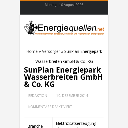
Montag , 10 August 2026
Home
»
Versorger
»
SunPlan Energiepark
Wasserbreiten GmbH & Co. KG
SunPlan Energiepark
Wasserbreiten GmbH
& Co. KG
REDAKTION
19. DEZEMBER 2014
FÜR
KOMMENTARE DEAKTIVIERT
SUNPLAN
ENERGIEPARK
WASSERBREITEN
Elektrizitätserzeugung
GMBH
Branche