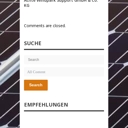
Achte Windpark Support GmbH & Co.
KG
Comments are closed.
SUCHE
Search
EMPFEHLUNGEN