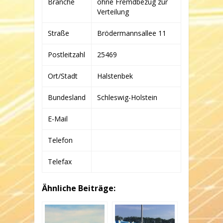
Branche
ohne Fremdbezug zur
&
CO.
Verteilung
WINDPARK
LUNOW
Straße
Brödermannsallee 11
KG
Postleitzahl
25469
Ort/Stadt
Halstenbek
Bundesland
Schleswig-Holstein
E-Mail
Telefon
Telefax
Ähnliche Beiträge: