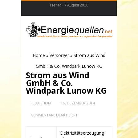
Freitag , 7 August 2026
Home
»
Versorger
»
Strom aus Wind
GmbH & Co. Windpark Lunow KG
Strom aus Wind
GmbH & Co.
Windpark Lunow KG
REDAKTION
19. DEZEMBER 2014
FÜR
KOMMENTARE DEAKTIVIERT
STROM
AUS
WIND
Elektrizitätserzeugung
GMBH