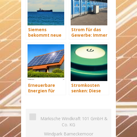
Siemens
Strom für das
bekommt neue
Gewerbe: Immer
Wind-Service-
mit Energie
Schiffe
versorgt
Erneuerbare
Stromkosten
Energien für
senken: Diese
Zuhause:
Möglichkeiten
Solaranlagen
gibt es
lohnen sich
Märkische Windkraft 101 GmbH &
Co. KG
Windpark Barneckemoor