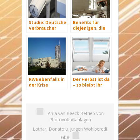
Studie: Deutsche
Benefits für
Verbraucher
diejenigen, die
sparen 2015
energetisch
Hunderte Euro
sanieren
an Heizkosten
RWE ebenfalls in
Der Herbst ist da
der Krise
– so bleibt Ihr
Zuhause frei von
Mücken, Spinnen
und anderen
Insekten
Anja van Beeck Betrieb von
Photovoltaikanlagen
Lothar, Donate u. Jürgen Wohlberedt
GbR