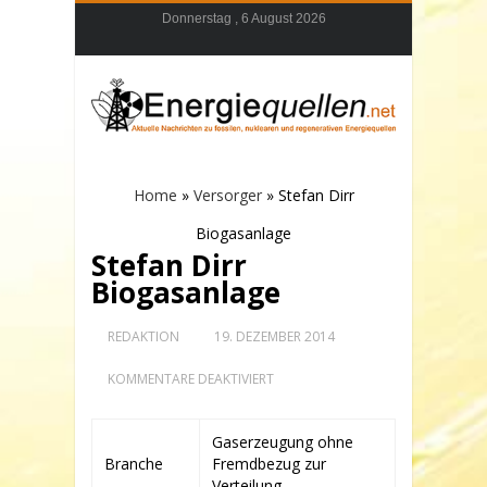
Donnerstag , 6 August 2026
Home
»
Versorger
»
Stefan Dirr
Biogasanlage
Stefan Dirr
Biogasanlage
REDAKTION
19. DEZEMBER 2014
FÜR
KOMMENTARE DEAKTIVIERT
STEFAN
DIRR
BIOGASANLAGE
Gaserzeugung ohne
Branche
Fremdbezug zur
Verteilung