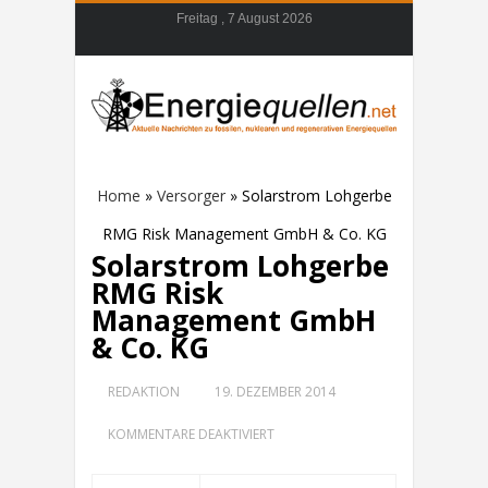
Freitag , 7 August 2026
Home
»
Versorger
»
Solarstrom Lohgerbe
RMG Risk Management GmbH & Co. KG
Solarstrom Lohgerbe
RMG Risk
Management GmbH
& Co. KG
REDAKTION
19. DEZEMBER 2014
FÜR
KOMMENTARE DEAKTIVIERT
SOLARSTROM
LOHGERBE
RMG