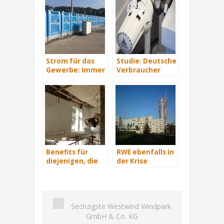
Strom für das
Studie: Deutsche
Gewerbe: Immer
Verbraucher
mit Energie
sparen 2015
versorgt
Hunderte Euro
an Heizkosten
Benefits für
RWE ebenfalls in
diejenigen, die
der Krise
energetisch
sanieren
Sechzigste Westwind Windpark
GmbH & Co. KG