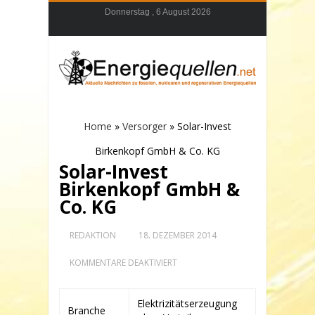
Donnerstag , 6 August 2026
Home
»
Versorger
»
Solar-Invest
Birkenkopf GmbH & Co. KG
Solar-Invest
Birkenkopf GmbH &
Co. KG
REDAKTION
18. DEZEMBER 2014
FÜR
KOMMENTARE DEAKTIVIERT
SOLAR-
INVEST
BIRKENKOPF
Elektrizitätserzeugung
GMBH
Branche