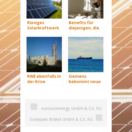
Riesiges
Benefits für
Solarkraftwerk
diejenigen, die
von Trina Solar
energetisch
geht ans Netz
sanieren
RWE ebenfalls in
Siemens
der Krise
bekommt neue
Wind-Service-
Schiffe
eurosunenergy GmbH & Co. KG
Solarpark Brakel GmbH & Co. KG