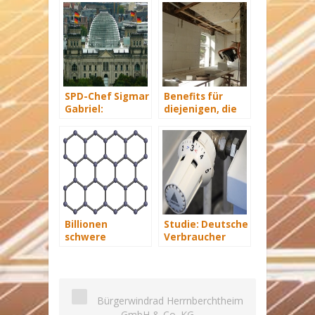
SPD-Chef Sigmar
Benefits für
Gabriel:
diejenigen, die
Anstreben einer
energetisch
„sanften“
sanieren
Kohlewende
Billionen
Studie: Deutsche
schwere
Verbraucher
Industrie durch
sparen 2015
Biomasse-
Hunderte Euro
Graphen?
an Heizkosten
Bürgerwindrad Herrnberchtheim
GmbH & Co. KG