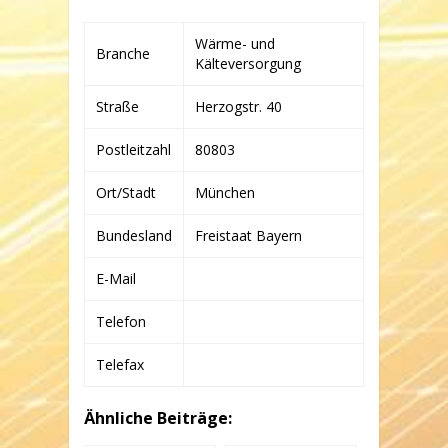
HEIZKRAFTWERK
BETRIEBS-,
Wärme- und
PLANUNGS-
Branche
Kälteversorgung
UND
BETEILIGUNGS-
GMBH
Straße
Herzogstr. 40
Postleitzahl
80803
Ort/Stadt
München
Bundesland
Freistaat Bayern
E-Mail
Telefon
Telefax
Ähnliche Beiträge: