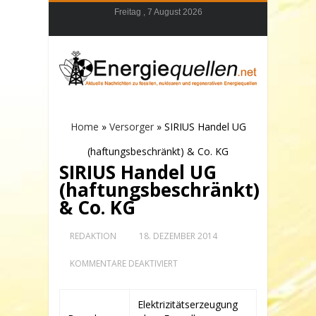
Freitag , 7 August 2026
Home
»
Versorger
»
SIRIUS Handel UG
(haftungsbeschränkt) & Co. KG
SIRIUS Handel UG
(haftungsbeschränkt)
& Co. KG
REDAKTION
18. DEZEMBER 2014
FÜR
KOMMENTARE DEAKTIVIERT
SIRIUS
HANDEL
UG
Elektrizitätserzeugung
(HAFTUNGSBESCHRÄNKT)