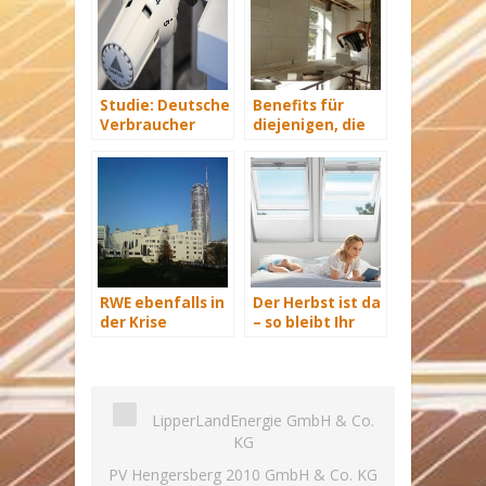
Studie: Deutsche
Benefits für
Verbraucher
diejenigen, die
sparen 2015
energetisch
Hunderte Euro
sanieren
an Heizkosten
RWE ebenfalls in
Der Herbst ist da
der Krise
– so bleibt Ihr
Zuhause frei von
Mücken, Spinnen
und anderen
Insekten
LipperLandEnergie GmbH & Co.
KG
PV Hengersberg 2010 GmbH & Co. KG